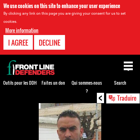
We use cookies on this site to enhance your user experience
By clicking any link on this page you are giving your consent for us to set
cookies.
More information
I AGREE
DECLINE
Back
to
top
Outils pour les DDH
Faites un don
Qui sommes-nous
Search
?
<
Back
Traduire
to
top