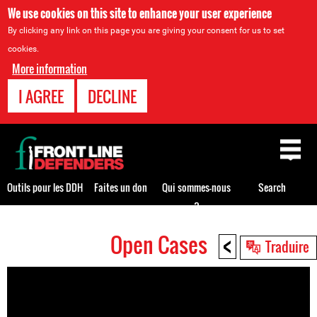
We use cookies on this site to enhance your user experience
By clicking any link on this page you are giving your consent for us to set
cookies.
More information
I AGREE
DECLINE
Back
to
top
Outils pour les DDH
Faites un don
Qui sommes-nous
Search
?
<
Open Cases
Back
Traduire
to
top