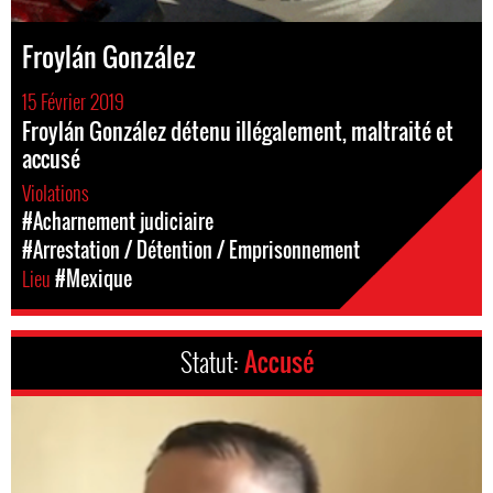
Froylán González
15 Février 2019
Froylán González détenu illégalement, maltraité et
accusé
Violations
#Acharnement judiciaire
#Arrestation / Détention / Emprisonnement
Lieu
#Mexique
Statut:
Accusé