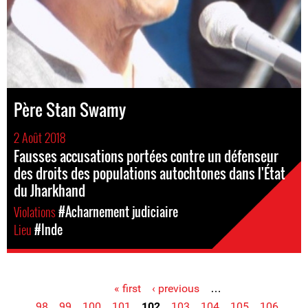
Père Stan Swamy
2 Août 2018
Fausses accusations portées contre un défenseur
des droits des populations autochtones dans l'État
du Jharkhand
Violations
#Acharnement judiciaire
Lieu
#Inde
« first
‹ previous
…
Pages
98
99
100
101
102
103
104
105
106
…