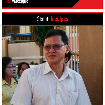
Lieu
#Mexique
Statut:
Inculpés