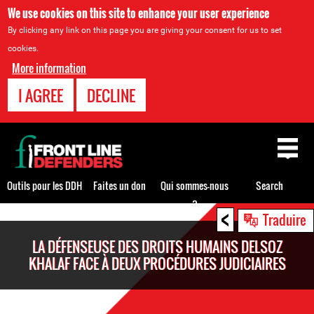
We use cookies on this site to enhance your user experience
By clicking any link on this page you are giving your consent for us to set
cookies.
More information
I AGREE
DECLINE
Back
to
top
Outils pour les DDH
Faites un don
Qui sommes-nous
Search
?
<
Back
Traduire
to
LA DÉFENSEUSE DES DROITS HUMAINS DELSOZ
top
KHALAF FACE À DEUX PROCÉDURES JUDICIAIRES