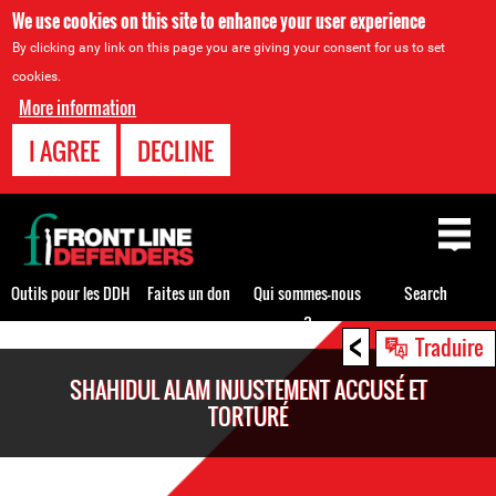
We use cookies on this site to enhance your user experience
By clicking any link on this page you are giving your consent for us to set
cookies.
More information
I AGREE
DECLINE
Back
to
top
Outils pour les DDH
Faites un don
Qui sommes-nous
Search
?
<
Back
Traduire
to
SHAHIDUL ALAM INJUSTEMENT ACCUSÉ ET
top
TORTURÉ