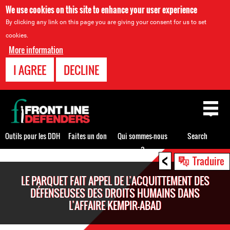
We use cookies on this site to enhance your user experience
By clicking any link on this page you are giving your consent for us to set
cookies.
More information
I AGREE
DECLINE
Back
to
top
Outils pour les DDH
Faites un don
Qui sommes-nous
Search
?
<
Back
Traduire
to
LE PARQUET FAIT APPEL DE L’ACQUITTEMENT DES
top
DÉFENSEUSES DES DROITS HUMAINS DANS
L’AFFAIRE KEMPIR-ABAD