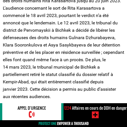
des droits humains Rita Karasartova jusqu’au 20 juin 2023.
L’audience concernant le sort de Rita Karasartova a
commencé le 18 avril 2023, pourtant le verdict n’a été
annoncé que le lendemain. Le 12 avril 2023, le tribunal du
district de Pervomayskii à Bichkek a décidé de libérer les
défenseuses des droits humains Gulnara Dzhurabayeva,
Klara Sooronkulova et Asya Sasykbayeva de leur détention
préventive et de les placer en résidence surveillée ; cependant
elles font quand même face à un procès. De plus, le
14 mars 2023, le tribunal municipal de Bichkek a
partiellement retiré le statut classifié du dossier relatif à
Kempir-Abad, qui était entièrement classifié depuis
janvier 2023. Cette décision a permis au public d’assister
aux récentes audiences.
APPEL D'URGENCE
1224
Affaires en cours de DDH en danger
La santé de Rita Karasarkova s’est gravement détériorée
depuis sa mise en détention en octobre 2022. Sa fille a
PROTECT ONE
EMPOWER A THOUSAND
récemment déclaré dans un message posté sur les réseaux