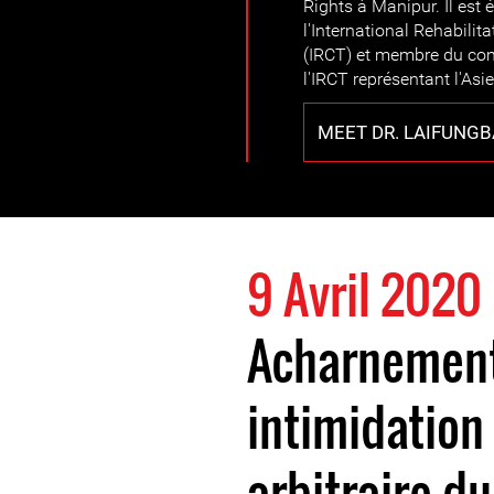
Rights à Manipur. Il es
l'International Rehabilit
(IRCT) et membre du comi
l'IRCT représentant l'Asi
MEET DR. LAIFUNG
9 Avril 2020
Acharnement 
intimidation
arbitraire d