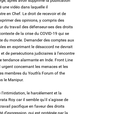
rge, après avoir supprimé la publication
é une vidéo dans laquelle il
tre en Chef. Le droit de recevoir et de
exprimer des opinions, y compris des
r du travail des défenseur-ses des droits
contexte de la crise du COVID-19 qui se
 reste du monde. Demander des comptes aux
les en exprimant le désaccord ne devrait
 et de persécutions judiciaires à l'encontre
ne tendance alarmante en Inde. Front Line
 urgent concernant les menaces et les
 les membres du Youth’s Forum of the
s le Manipur.
'intimidation, le harcèlement et la
rata Roy car il semble qu'il s'agisse de
travail pacifique en faveur des droits
té d'expression, qui est protégée par la