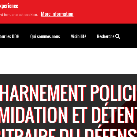
experience
More information
t for us to set cookies.
pour les DDH
Qui sommes-nous
Visibilité
Recherche
HARNEMENT POLICI
IMIDATION ET DÉTEN
ITRAIRE DU DÉFEN