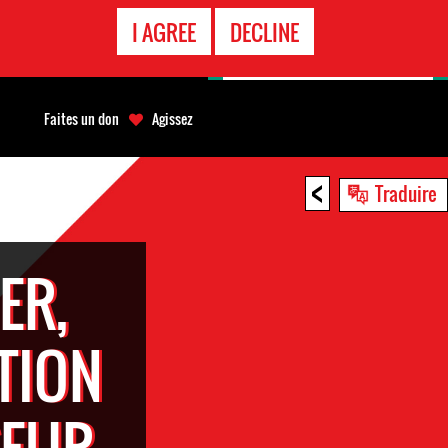
APPEL
I AGREE
DECLINE
D'URGENCE
Faites un don
Agissez
<
Traduire
ER,
TION
SEUR