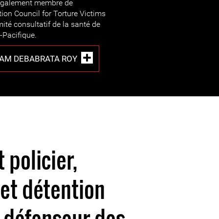
t également membre de
ation Council for Torture Victims
té consultatif de la santé de
e-Pacifique.
BAM DEBABRATA ROY
policier,
 et détention
u défenseur des