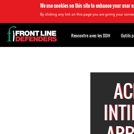
We use cookies on this site to enhance your user 
By clicking any link on this page you are giving your consen
Back
to
Rencontre avec les DDH
Outils 
top
Back
to
top
AC
INT
ARB