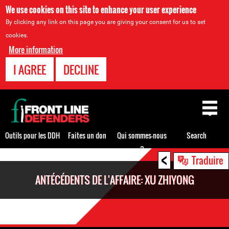
We use cookies on this site to enhance your user experience
By clicking any link on this page you are giving your consent for us to set
cookies.
More information
I AGREE
DECLINE
Back
to
top
Outils pour les DDH
Faites un don
Qui sommes-nous
Search
?
<
Back
Traduire
to
ANTÉCÉDENTS DE L'AFFAIRE: XU ZHIYONG
top