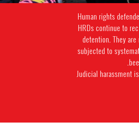
Human rights defenders
HRDs continue to rece
detention. They are 
subjected to systemat
bee
Judicial harassment i