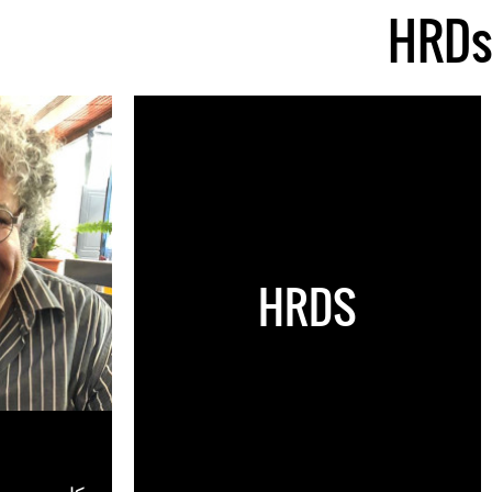
HRDs
HRDS