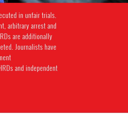
cuted in unfair trials.
, arbitrary arrest and
HRDs are additionally
eted. Journalists have
ment.
e HRDs and independent