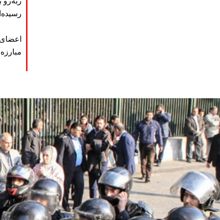
رسیده‌ان
اعضای ا
مبارزه 
iran_page.jpg