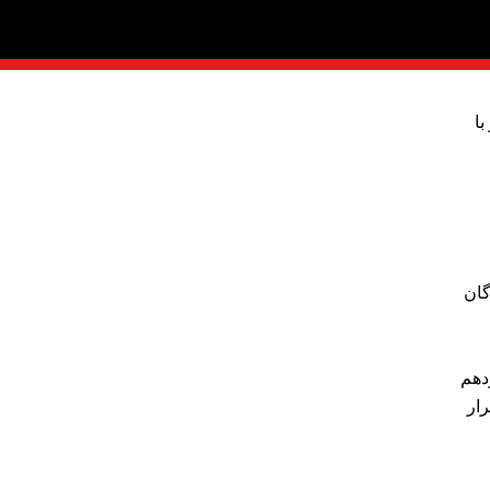
 با
ن ارگان
گردهم
رار