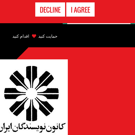
تماس
DECLINE
I AGREE
اضطراری
Back
to
حمایت کنید
اقدام کنید
top
Back
to
top