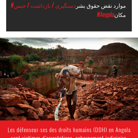
موارد نقض حقوق بشر
#دستگیری / بازداشت / حبس
مکان
#Angola
angola-
mining-
context.jpg
Les défenseur-ses des droits humains (DDH) en Angola
sont victimes d’arrestations, acharnement judiciaire,