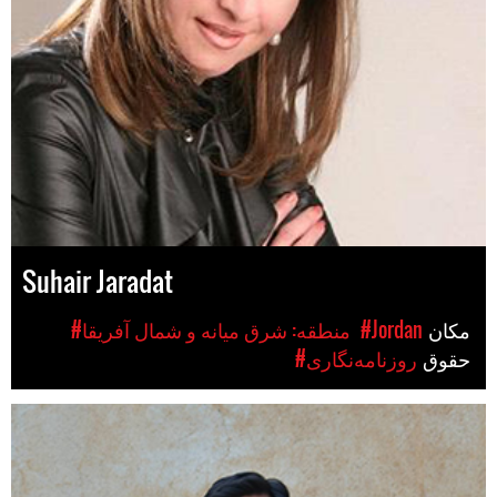
Suhair Jaradat
مکان
#Jordan
#منطقه: شرق میانه و شمال آفریقا
حقوق
#روزنامه‌نگاری