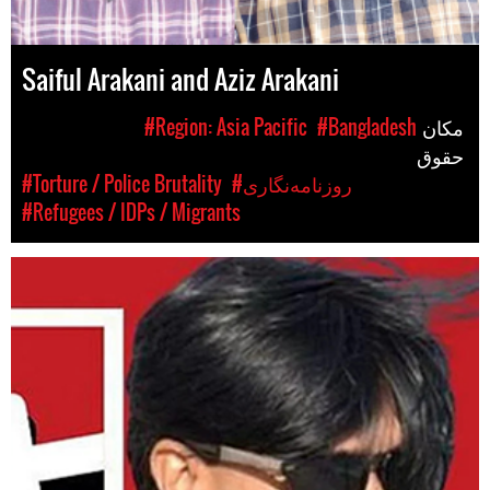
Saiful Arakani and Aziz Arakani
مکان
#Bangladesh
#Region: Asia Pacific
حقوق
#روزنامه‌نگاری
#Torture / Police Brutality
#Refugees / IDPs / Migrants