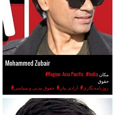
Mohammed Zubair
مکان
#India
#Region: Asia Pacific
حقوق
#روزنامه‌نگاری
#آزادی بیان
#حقوق مدنی و سیاسی