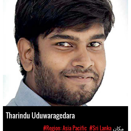
Tharindu Uduwaragedara
مکان
#Sri Lanka
#Region: Asia Pacific