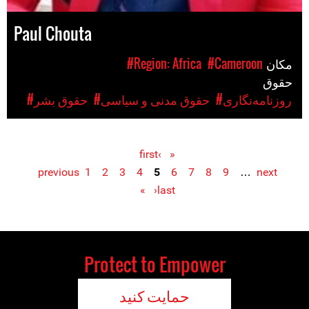
Paul Chouta
مکان
#Cameroon
#Region: Africa
حقوق
#روزنامه‌نگاری
#حقوق مدنی و سیاسی
#حقوق بشر
‹
« first
Pages
previous
1
2
3
4
5
6
7
8
9
…
next
›
last »
Protect to Empower
حمایت کنید