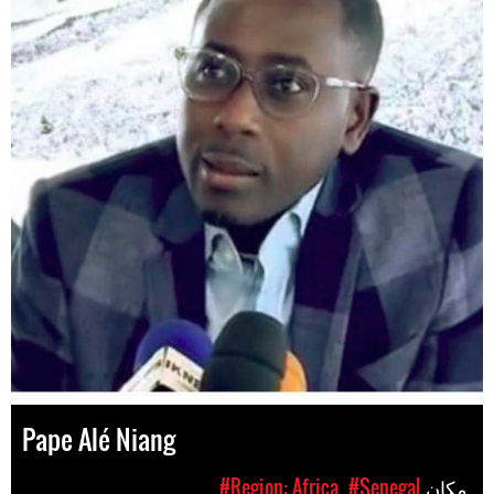
Pape Alé Niang
مکان
#Senegal
#Region: Africa