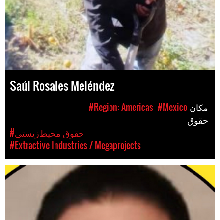
Saúl Rosales Meléndez
مکان
#Mexico
#Region: Americas
حقوق
#حقوق محیط‌زیستی
#Extractive Industries / Megaprojects