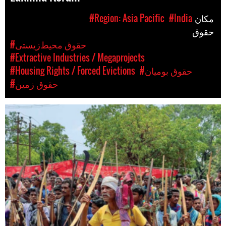
مکان
#India
#Region: Asia Pacific
حقوق
#حقوق محیط‌زیستی
#Extractive Industries / Megaprojects
#حقوق بومیان
#Housing Rights / Forced Evictions
#حقوق زمین