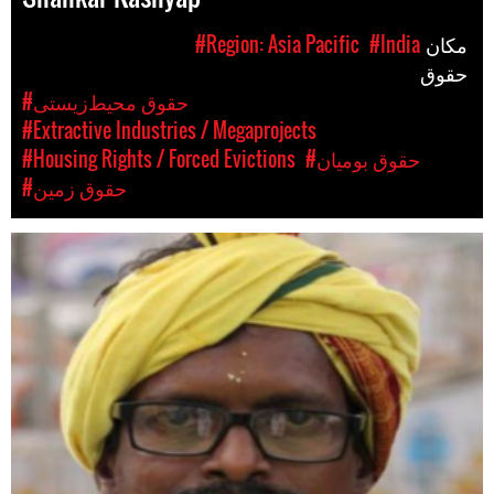
مکان
#India
#Region: Asia Pacific
حقوق
#حقوق محیط‌زیستی
#Extractive Industries / Megaprojects
#حقوق بومیان
#Housing Rights / Forced Evictions
#حقوق زمین