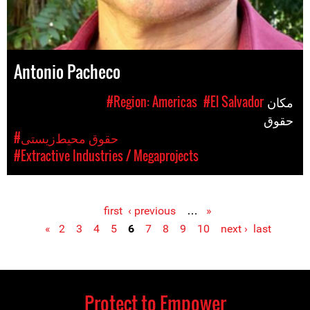
Antonio Pacheco
مکان
#El Salvador
#Region: Americas
حقوق
#حقوق محیط‌زیستی
#Extractive Industries / Megaprojects
‹ previous
…
« first
Pages
2
3
4
5
6
7
8
9
10
next ›
last »
Protect to Empower