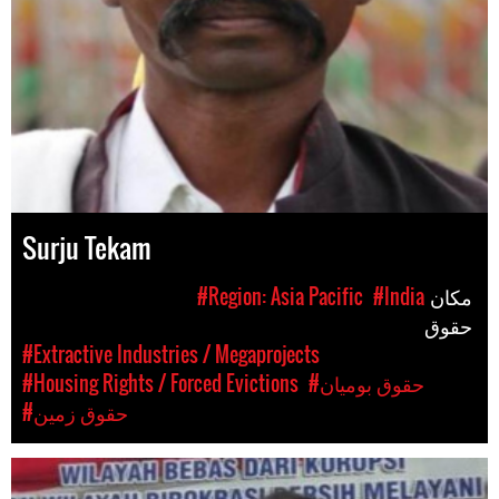
Surju Tekam
مکان
#India
#Region: Asia Pacific
حقوق
#Extractive Industries / Megaprojects
#حقوق بومیان
#Housing Rights / Forced Evictions
#حقوق زمین