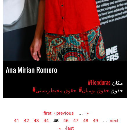
Ana Mirian Romero
مکان
#Honduras
حقوق
#حقوق بومیان
#حقوق محیط‌زیستی
‹ previous
…
« first
Pages
41
42
43
44
45
46
47
48
49
…
next
›
last »