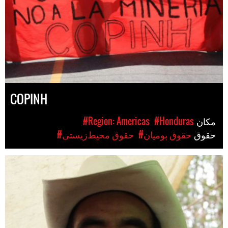
COPINH
مکان
#Honduras
#Region: Americas
حقوق
#حقوق بومیان
#حقوق محیط‌زیستی