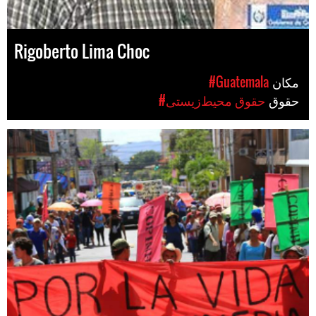
Rigoberto Lima Choc
مکان
#Guatemala
حقوق
#حقوق محیط‌زیستی