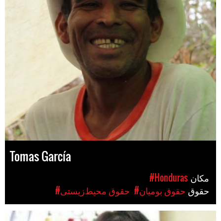
Tomas García
مکان
#Honduras
حقوق
#حقوق بومیان
#حقوق محیط‌زیستی