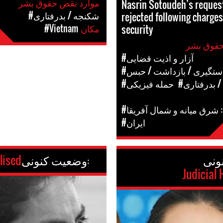
موارد نقض حقوق بشر
Nasrin Sotoudeh’s request
#شکنجه / بدرفتاری
rejected following charges
security
مکان
#Vietnam
#آزار و اذیت قضایی
دستگیری / بازداشت / حبس
/ بدرفتاری
#حمله فیزیکی
 شرق میانه و شمال آفریقا
#ایران
وضعیت کنونی:
lised
Judicial