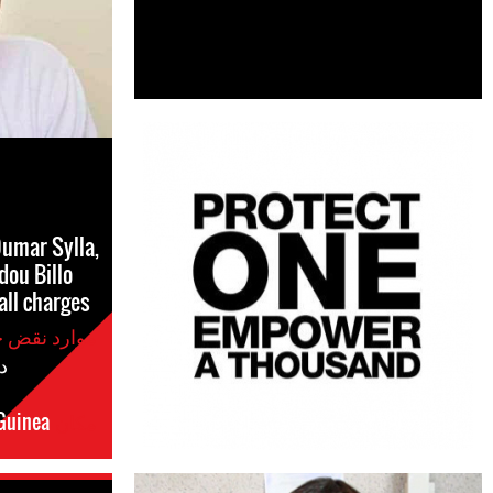
umar Sylla,
dou Billo
all charges
موارد نقض حقوق بشر
#
مکان
Guinea