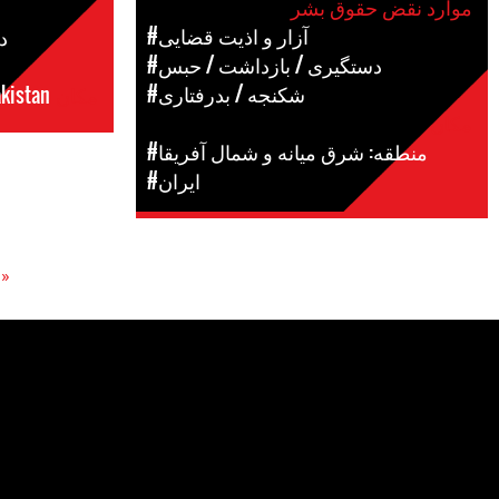
موارد نقض حقوق بشر
#آزار و اذیت قضایی
#
#دستگیری / بازداشت / حبس
#شکنجه / بدرفتاری
مکان
kistan
مکان
#منطقه: شرق میانه و شمال آفریقا
#ایران
 first
Pages