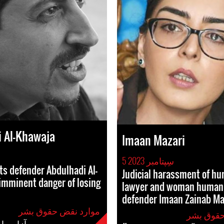
 Al-Khawaja
Imaan Mazari
5 سِپتامبر 2023
s defender Abdulhadi Al-
Judicial harassment of hu
imminent danger of losing
lawyer and woman human 
defender Imaan Zainab Ma
موارد نقض حقوق بشر
#آزار و 