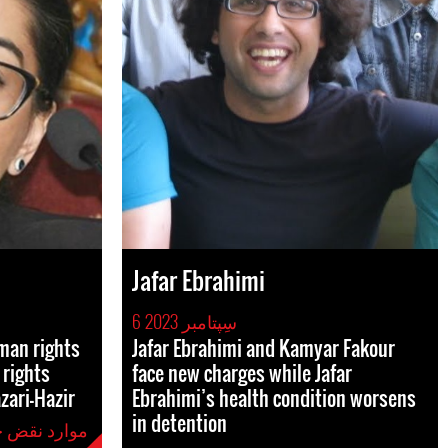
Jafar Ebrahimi
6 سِپتامبر 2023
man rights
Jafar Ebrahimi and Kamyar Fakour
rights
face new charges while Jafar
zari-Hazir
Ebrahimi’s health condition worsens
in detention
موارد نقض حقوق بشر