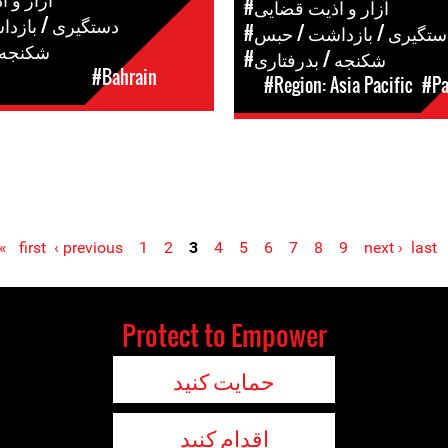
#آزار و اذیت قضایی
#دستگیری / بازد
دستگیری / بازداشت / حبس
#شکنجه 
#شکنجه / بدرفتاری
مکان
#Bahrain
#Region: Asia Pacific
#Pa
‹ previous
1
2
3
4
5
6
7
8
9
next ›
last »
«
Protect to Empower
حمایت کنید
اقدام کنید