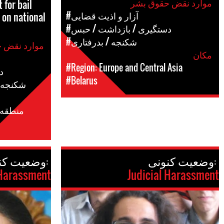
موارد نقض حقوق بشر
 for bail
#آزار و اذیت قضایی
 on national
#دستگیری / بازداشت / حبس
#شکنجه / بدرفتاری
موارد نقض حقوق بشر
مکان
#Region: Europe and Central Asia
#
#Belarus
#شکنجه 
مکان
#منطقه:
وضعیت کنونی:
وضعیت کنونی:
 Harassment
Judicial Harassment