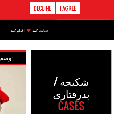
تماس
DECLINE
I AGREE
اضطراری
Back
to
حمایت کنید
اقدام کنید
top
Back
to
وضعیت کنونی:
top
شکنجه /
بدرفتاری
CASES