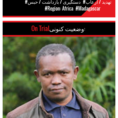
#تهدید / ارعاب
#دستگیری / بازداشت / حبس
مکان
#Madagascar
#Region: Africa
وضعیت کنونی:
On Trial