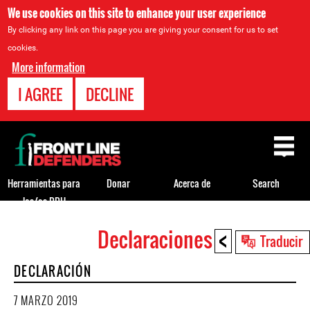
We use cookies on this site to enhance your user experience
By clicking any link on this page you are giving your consent for us to set
cookies.
More information
I AGREE
DECLINE
Back
to
top
Herramientas para
Donar
Acerca de
Search
los/as DDH
<
Declaraciones
Back
Traducir
to
DECLARACIÓN
top
7 MARZO 2019