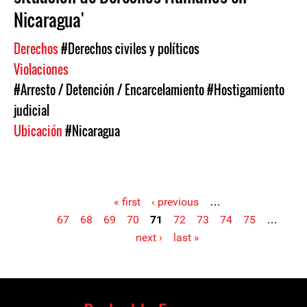
Nicaragua'
Derechos
#Derechos civiles y políticos
Violaciones
#Arresto / Detención / Encarcelamiento
#Hostigamiento
judicial
Ubicación
#Nicaragua
« first
‹ previous
…
67
68
69
70
71
72
73
74
75
…
Pages
next ›
last »