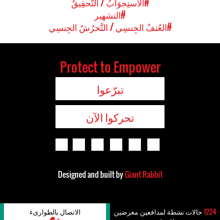
#الاستِجوَابُ / التَّحقِيقُ
#التشهير
#العُنفُ الجِنسِي / التَّحرُشُ الجِنسِي
Protect to Empower
تبرّعوا
تحركوا الآن
Designed and built by
Giant Rabbit
1224
حالات نشطة لمدافعين معرضين
الاتصال بالطوارىء