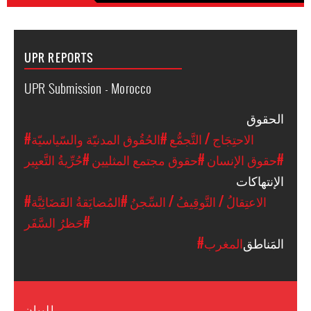
UPR REPORTS
UPR Submission - Morocco
الحقوق
#الاحتِجَاج / التَّجمُّع
#الحُقُوق المدنيّة والسّياسيّة
#حقوق الإنسان
#حقوق مجتمع المثليين
#حُرِّيةُ التَّعبِير
الإنتهاكات
#الاعتِقالُ / التَّوقِيفُ / السِّجنُ
#المُضايَقةُ القَضَائِيَّة
#حَظرُ السَّفَر
المَناطق
#المغرب
البيان