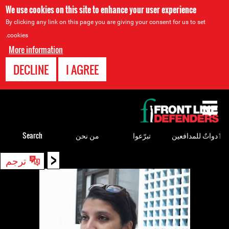
We use cookies on this site to enhance your user experience
By clicking any link on this page you are giving your consent for us to set
cookies.
More information
DECLINE
I AGREE
Back
to
top
ٲدواتٌ للمدافعين
تبرّعوا
من نحن
Search
<
Back
ترجم
to
top