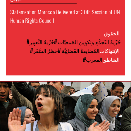
Statement on Morocco Delivered at 30th Session of UN
Human Rights Council
الحقوق
#حُرِّيةُ التّجمُّع وتَكوِين الجَمعيّات
#حُرِّيةُ التَّعبِير
الإنتهاكات
#المُضايَقةُ القَضَائِيَّة
#حَظرُ السَّفَر
المَناطق
#المغرب
morocco-
general-
context.png