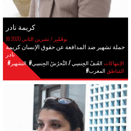
كريمة نادر
18 نوفَمْبِر / تشرين الثاني 2020
حملة تشهير ضد المدافعة عن حقوق الإنسان كريمة
نادر
الإنتهاكات
#العُنفُ الجِنسِي / التَّحرُشُ الجِنسِي
#التشهير
المَناطق
#المغرب