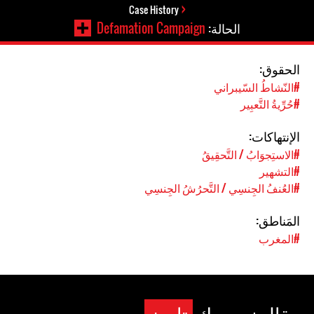
Case History
الحالة:
Defamation Campaign
الحقوق:
#النّشاطُ السّيبراني
#حُرِّيةُ التَّعبِير
الإنتهاكات:
#الاستِجوَابُ / التَّحقِيقُ
#التشهير
#العُنفُ الجِنسِي / التَّحرُشُ الجِنسِي
المَناطق:
#المغرب
مقال نيويورك
تايمز