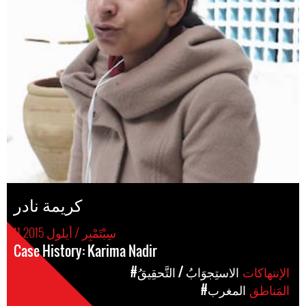
كريمة نادر
11 سِبْتَمْبِر / أيلول 2015
Case History: Karima Nadir
الإنتهاكات
#الاستِجوَابُ / التَّحقِيقُ
المَناطق
#المغرب