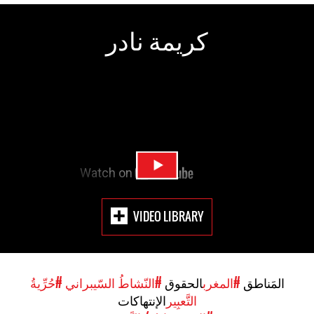
كريمة نادر
VIDEO LIBRARY
المَناطق
#المغرب
الحقوق
#النّشاطُ السّيبراني
#حُرِّيةُ
التَّعبِير
الإنتهاكات