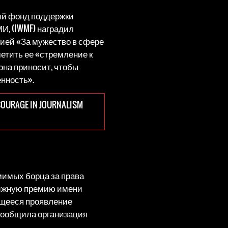
ый фонд поддержки
И, (IWMF) наградил
ей «За мужество в сфере
етить ее «стремление к
она приносит, чтобы
нность».
 COURAGE IN JOURNALISM
мимых борца за права
тижную премию имени
ющееся проявление
 сообщила организация