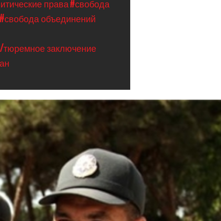
литические права
#свобода
#свобода объединений
е/тюремное заключение
ан