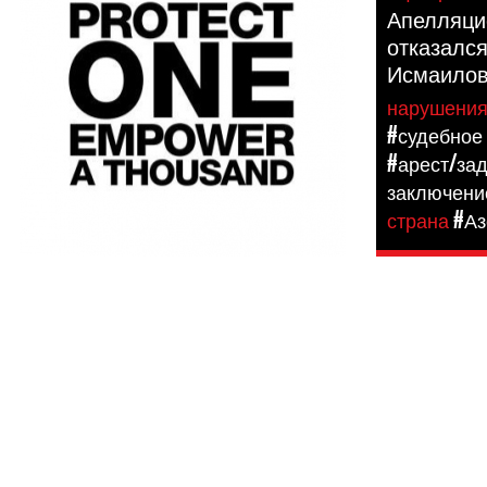
Апелляци
отказался
Исмаилов
нарушени
#судебное
#арест/за
заключени
страна
#Аз