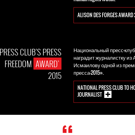
ALISON DES FORGES AWARD 
 PRESS CLUB’S PRESS
Национальный пресс-клуб
наградит журналистку из
FREEDOM
AWARD`
Исмаилову одной из пре
пресса-2015».
2015
NATIONAL PRESS CLUB TO H
JOURNALIST