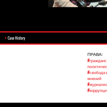
Case History
ПРАВА:
#гражданс
политичес
#свобода
мнений
#журнали
#коррупци