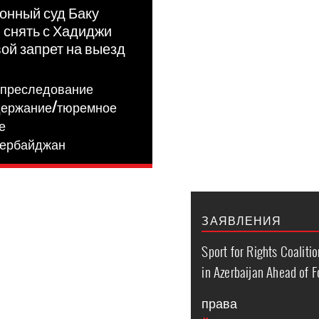
онный суд Баку
 снять с Хадиджи
ой запрет на выезд
я
 преследование
держание/тюремное
е
ербайджан
ЗАЯВЛЕНИЯ
Sport for Rights Coaliti
in Azerbaijan Ahead of 
права