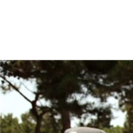
azerbaijan-
detention-
context.jpg