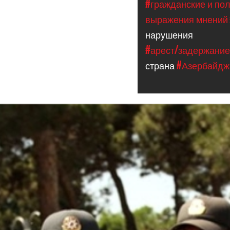
#гражданские и по
выражения мнений
нарушения
#арест/задержани
страна
#Азербайдж