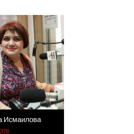
а Исмаилова
2018