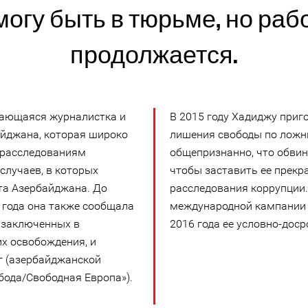
могу быть в тюрьме, но раб
продолжается.
ающаяся журналистка и
В 2015 году Хадиджу приго
йджана, которая широко
лишения свободы по ложн
 расследованиям
общепризнанно, что обви
 случаев, в которых
чтобы заставить ее прекр
та Азербайджана. До
расследования коррупции.
4 года она также сообщала
международной кампании 
 заключенных в
2016 года ее условно-дос
х освобождения, и
г (азербайджанской
бода/Свободная Европа»).