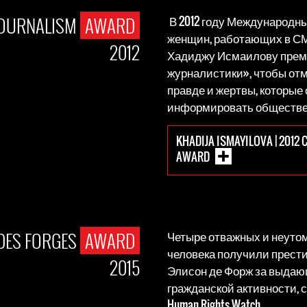
JOURNALISM
AWARD
В 2012 году Международн
женщин, работающих в СМ
2012
Хадиджу Исмаилову преми
журналистики», чтобы отм
правде и жертвы, которые 
информировать обществе
KHADIJA ISMAYILOVA | 2012
AWARD
DES FORGES
AWARD
Четыре отважных и неуто
человека получили прес
2015
Элисон де Форж за выда
гражданской активности,
Human Rights Watch.