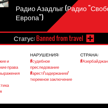
Радио Азадлыг (Радио "Своб
Европа")
Статус:
Banned from travel
НАРУШЕНИЯ:
СТРАНА:
кие и
#судебное
#Азербайджан
кие права
преследование
 выражения
#арест/задержание/
тюремное заключение
стика
я