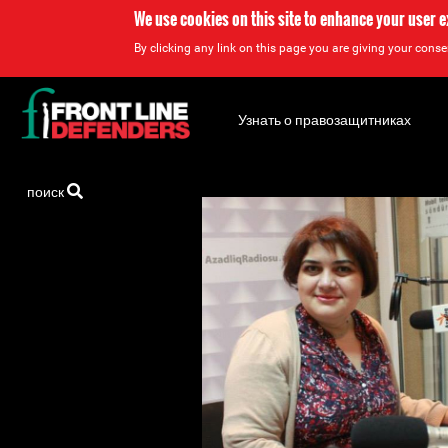
We use cookies on this site to enhance your user 
By clicking any link on this page you are giving your consen
Back
to
Узнать о правозащитниках
top
Back
поиск
to
top