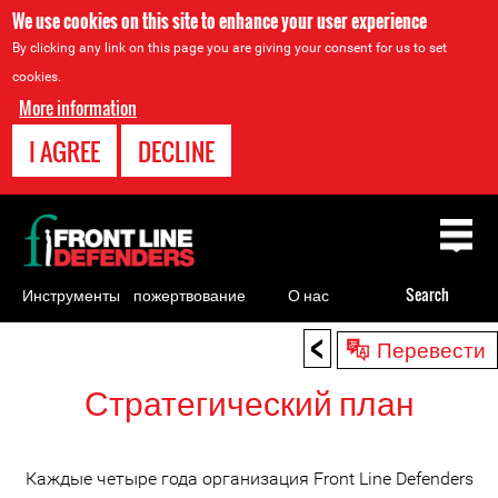
We use cookies on this site to enhance your user experience
By clicking any link on this page you are giving your consent for us to set
cookies.
More information
I AGREE
DECLINE
Back
to
top
Инструменты
пожертвование
О нас
Search
для
<
Back
Перевести
правозащитников
to
Стратегический план
top
Каждые четыре года организация Front Line Defenders