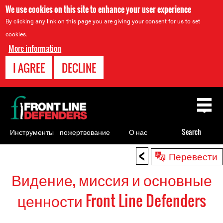
We use cookies on this site to enhance your user experience
By clicking any link on this page you are giving your consent for us to set
cookies.
More information
I AGREE
DECLINE
Back
to
top
Инструменты
пожертвование
О нас
Search
для
<
Back
Перевести
правозащитников
to
Видение, миссия и основные
top
ценности Front Line Defenders