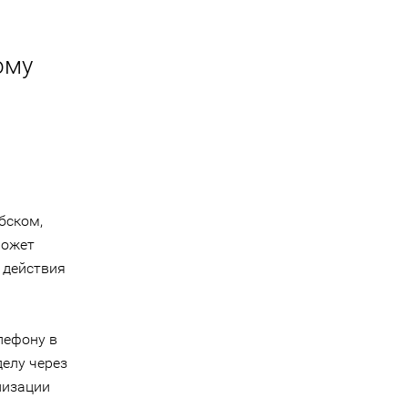
ому
бском,
может
 действия
лефону в
елу через
низации