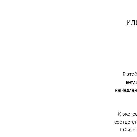
ил
В это
англ
немедлен
К экстр
соответс
ЕС или