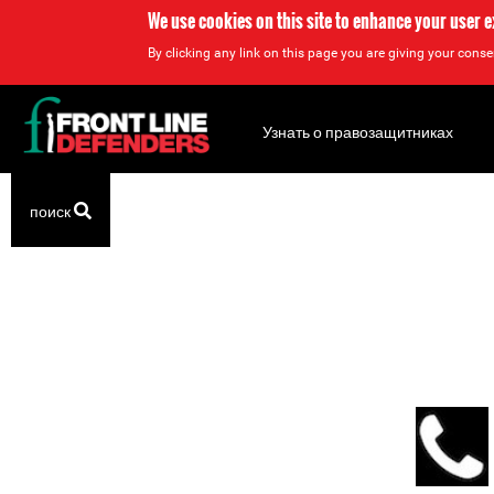
We use cookies on this site to enhance your user 
By clicking any link on this page you are giving your consen
Back
to
Узнать о правозащитниках
top
Back
поиск
to
top