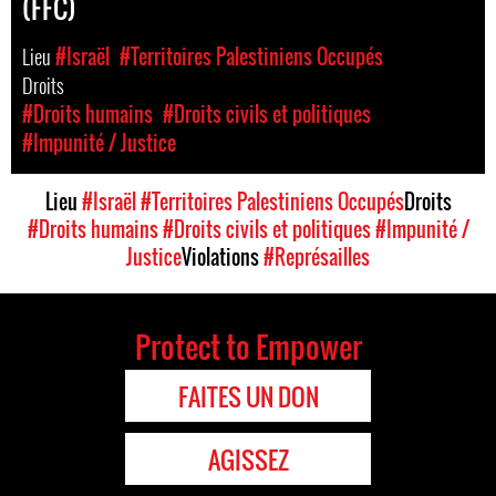
(FFC)
Lieu
#Israël
#Territoires Palestiniens Occupés
Droits
#Droits humains
#Droits civils et politiques
#Impunité / Justice
Lieu
#Israël
#Territoires Palestiniens Occupés
Droits
#Droits humains
#Droits civils et politiques
#Impunité /
Justice
Violations
#Représailles
Protect to Empower
FAITES UN DON
AGISSEZ