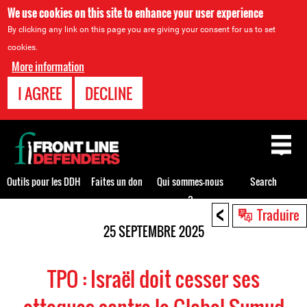
We use cookies on this site to enhance your user experience
By clicking any link on this page you are giving your consent for us to set
cookies.
More information
I AGREE
DECLINE
Back
to
top
Outils pour les DDH
Faites un don
Qui sommes-nous
Search
?
<
Back
Traduire
to
25 SEPTEMBRE 2025
top
TPO : Israël doit cesser ses