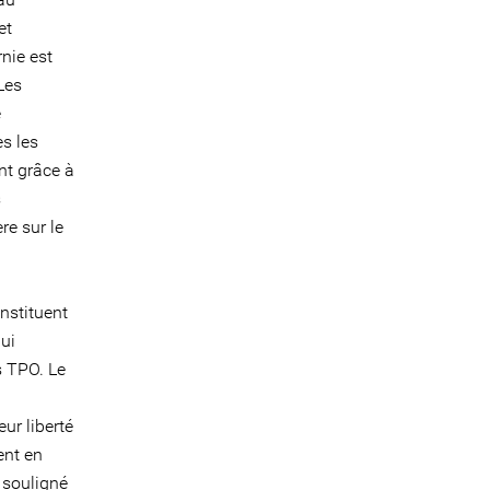
et
nie est
Les
e
es les
nt grâce à
s
re sur le
nstituent
qui
s TPO. Le
ur liberté
ent en
souligné