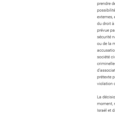
prendre d
possibilit
externes, 
du droit à
prévue par
sécurité n
ou de la m
accusatio
société c
criminelle
d’associat
prétexte p
violation 
La décisio
moment, n
Israël et 