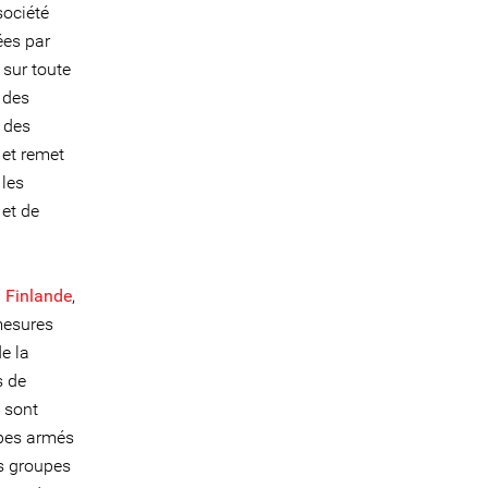
société
ées par
sur toute
 des
n des
 et remet
 les
 et de
a
Finlande
,
mesures
e la
s de
 sont
upes armés
s groupes