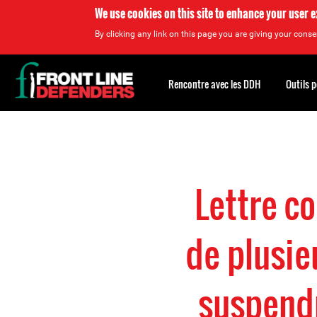
We use cookies on this site to enhance your user 
By clicking any link on this page you are giving your consen
Back
to
Rencontre avec les DDH
Outils 
top
Back
to
top
Lettre c
de plusi
suspendr