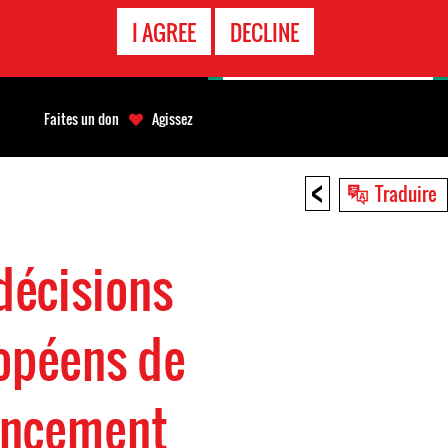
APPEL
I AGREE
DECLINE
D'URGENCE
Faites un don
Agissez
<
Traduire
décisions
opéens de
nancement