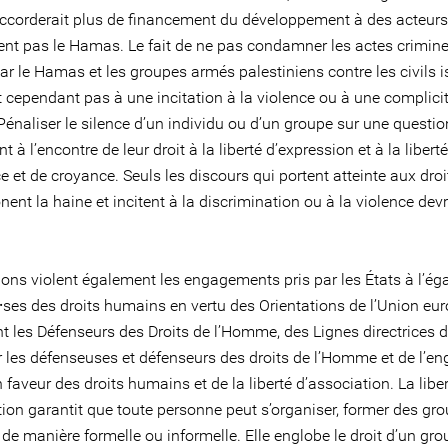
’accorderait plus de financement du développement à des acteurs
t pas le Hamas. Le fait de ne pas condamner les actes crimine
r le Hamas et les groupes armés palestiniens contre les civils i
t cependant pas à une incitation à la violence ou à une complici
Pénaliser le silence d’un individu ou d’un groupe sur une questio
t à l’encontre de leur droit à la liberté d’expression et à la libert
 et de croyance. Seuls les discours qui portent atteinte aux droi
nent la haine et incitent à la discrimination ou à la violence devr
ions violent également les engagements pris par les États à l’ég
⸱ses des droits humains en vertu des Orientations de l’Union eu
t les Défenseurs des Droits de l’Homme, des Lignes directrices d
r les défenseuses et défenseurs des droits de l’Homme et de l’
 faveur des droits humains et de la liberté d’association. La libe
ion garantit que toute personne peut s’organiser, former des gro
, de manière formelle ou informelle. Elle englobe le droit d’un gr