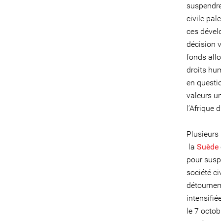
suspendre
civile pa
ces dével
décision 
fonds allo
droits hum
en questi
valeurs u
l’Afrique
Plusieurs 
la
Suède
pour susp
société ci
détournem
intensifi
le 7 octo