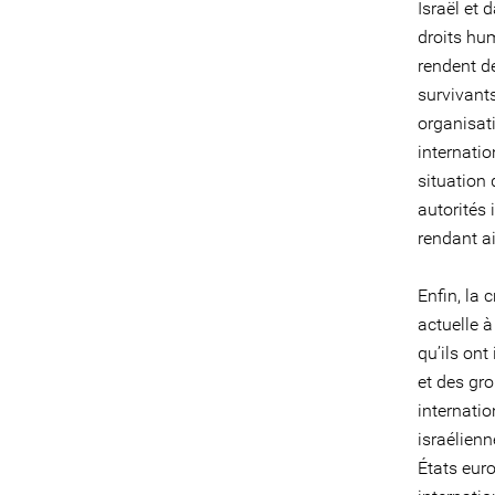
Israël et
droits hu
rendent de
survivant
organisat
internati
situation 
autorités 
rendant a
Enfin, la
actuelle à
qu’ils ont
et des gr
internatio
israélien
États eur