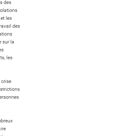
ns des
iolations
et les
ravail des
ations
 sur la
es
ts, les
 crise
strictions
personnes
mbreux
ire