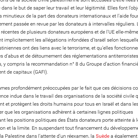
 dans le but de saper leur travail et leur légitimité. Elles font l’obj
minutieux de la part des donateurs internationaux et l’aide four
ment passée en revue par les donateurs à intervalles réguliers. 
récentes de plusieurs donateurs européens et de l’UE elle-mêm
 implicitement les allégations infondées d’Israël selon lesquell
iniennes ont des liens avec le terrorisme, et qu’elles fonctionne
s d’abus et de détournement des réglementations antiterroriste
, y compris la recommandation n° 8 du Groupe d’action financiè
nt de capitaux (GAFI).
es profondément préoccupées par le fait que ces décisions co
nce indue dans le travail des organisations de la société civile 
t et protègent les droits humains pour tous en Israël et dans le
ger que les organisations adhèrent à certaines lignes politiques
nt les positions politiques des États donateurs porte atteinte à le
ion et la limite. En suspendant tout financement du développem
la Palestine dans l’attente d’un réexamen, la
Suède
a également 