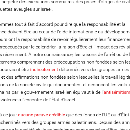
 perpétré des exécutions sommaires, des prises d’otages de civil
quettes aveugles sur Israël.
mmes tout à fait d’accord pour dire que la responsabilité et la
nce doivent être au cœur de l’aide internationale au développem
urs ont la responsabilité de revoir régulièrement leur financeme
occupés par le calendrier, la raison d’être et l’impact des révis
 récemment. À notre connaissance, les raisons de l’arrêt ou de l
cements comprennent des préoccupations non fondées selon le
pourraient être
indirectement
détournés vers des groupes armés 
et des affirmations non fondées selon lesquelles le travail légit
ons de la société civile qui documentent et dénoncent les violat
ains par le gouvernement israélien équivaut à de l’
antisémitis
 violence à l’encontre de l’État d’Israël.
 à ce jour
aucune preuve crédible
que des fonds de l’UE ou d’Éta
 acheminés vers des groupes armés palestiniens. Depuis des anné
ons de la société civile palestinienne sont accusées d’être liées