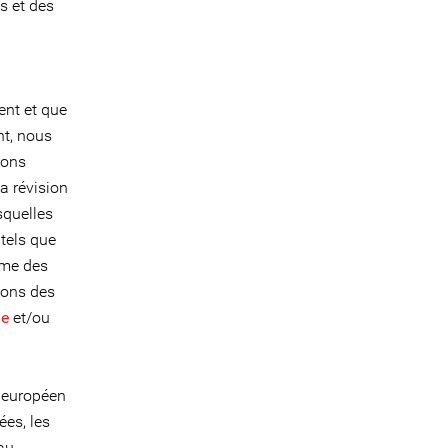
s et des
ent et que
nt, nous
ions
a révision
squelles
tels que
ime des
ions des
me
et/ou
t européen
es, les
 au