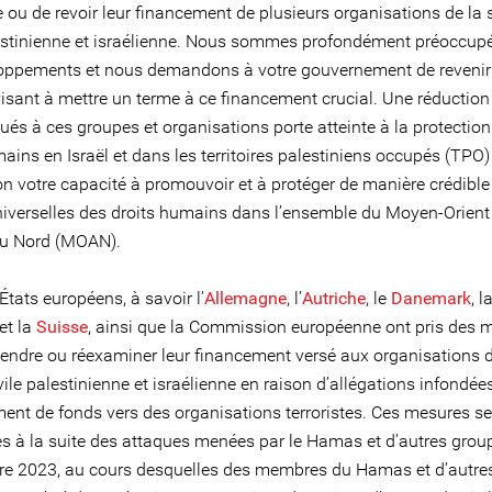
 ou de revoir leur financement de plusieurs organisations de la 
lestinienne et israélienne. Nous sommes profondément préoccup
oppements et nous demandons à votre gouvernement de revenir 
visant à mettre un terme à ce financement crucial. Une réduction
ués à ces groupes et organisations porte atteinte à la protectio
ains en Israël et dans les territoires palestiniens occupés (TPO)
on votre capacité à promouvoir et à protéger de manière crédible
niverselles des droits humains dans l’ensemble du Moyen-Orient
 du Nord (MOAN).
États européens, à savoir l’
Allemagne
, l’
Autriche
, le
Danemark
, l
et la
Suisse
, ainsi que la Commission européenne ont pris des 
endre ou réexaminer leur financement versé aux organisations d
vile palestinienne et israélienne en raison d’allégations infondée
ent de fonds vers des organisations terroristes. Ces mesures se
ées à la suite des attaques menées par le Hamas et d’autres gro
bre 2023, au cours desquelles des membres du Hamas et d’autre