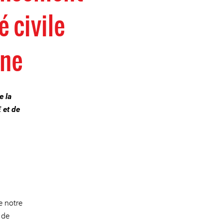
é civile
nne
e la
 et de
e notre
 de