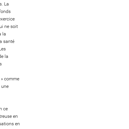
s. La
 fonds
exercice
ui ne soit
à la
la santé
 Les
de la
s
me » comme
e une
n ce
treuse en
sations en