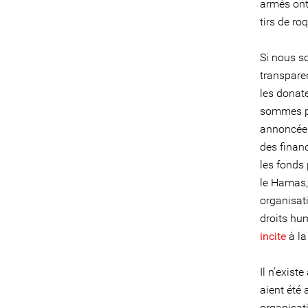
armés ont
tirs de ro
Si nous so
transpare
les donate
sommes pré
annoncées
des finan
les fonds 
le Hamas, 
organisati
droits hum
incite
à la
Il n’existe
aient été
organisati