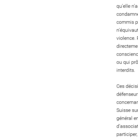
qu’elle n
condamnen
commis pa
n’équivau
violence. 
directemen
conscience
ou qui prô
interdits.
Ces décis
défenseur
concernan
Suisse su
général en
d’associat
participer