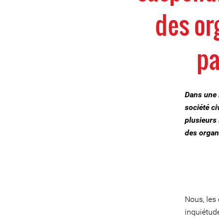
des org
pa
Dans une l
société ci
plusieurs
des organi
Nous, les
inquiétud