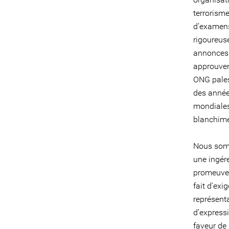
terrorisme
d’examens 
rigoureuse
annonces 
approuvent
ONG palest
des année
mondiales
blanchime
Nous somm
une ingére
promeuven
fait d’exi
représenta
d’express
faveur de 