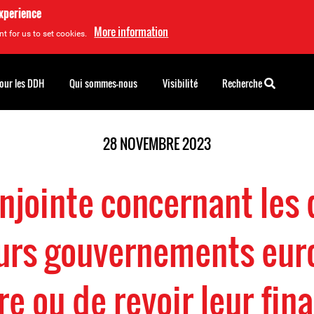
experience
More information
t for us to set cookies.
pour les DDH
Qui sommes-nous
Visibilité
Recherche
28 NOVEMBRE 2023
onjointe concernant les 
eurs gouvernements eur
e ou de revoir leur fi