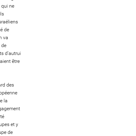
 qui ne
ls
sraéliens
té de
n va
é de
ts d’autrui
aient être
ard des
ropéenne
e la
engagement
rté
upes et y
oupe de