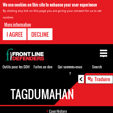
We use cookies on this site to enhance your user experience
By clicking any link on this page you are giving your consent for us to set
cookies.
More information
I AGREE
DECLINE
Back
to
top
Outils pour les DDH
Faites un don
Qui sommes-nous
Search
?
<
Back
Traduire
to
TAGDUMAHAN
top
Case History