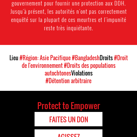
gouvernement pour fournir une protection aux DDH.
Jusqu'à présent, les autorités n'ont pas correctement
enquêté sur la plupart de ces meurtres et l'impunité
reste très inquiétante.
Lieu
#Région: Asie Pacifique
#Bangladesh
Droits
#Droit
de l'environnement
#Droits des populations
autochtones
Violations
#Détention arbitraire
Protect to Empower
FAITES UN DON
AGISSEZ