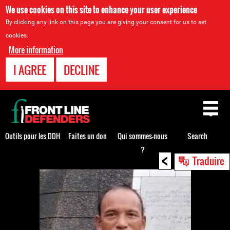
We use cookies on this site to enhance your user experience
By clicking any link on this page you are giving your consent for us to set
cookies.
More information
I AGREE
DECLINE
Back
to
top
Outils pour les DDH
Faites un don
Qui sommes-nous
Search
?
<
Back
Traduire
to
top