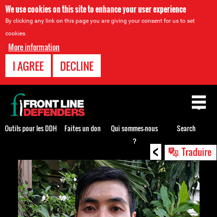
We use cookies on this site to enhance your user experience
By clicking any link on this page you are giving your consent for us to set
cookies.
More information
I AGREE
DECLINE
Back
to
top
Outils pour les DDH
Faites un don
Qui sommes-nous
Search
?
<
Back
Traduire
to
top