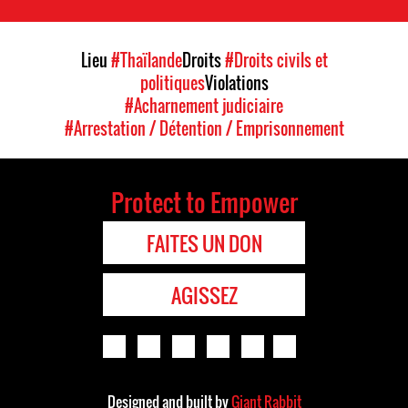
Lieu
#Thaïlande
Droits
#Droits civils et
politiques
Violations
#Acharnement judiciaire
#Arrestation / Détention / Emprisonnement
Protect to Empower
FAITES UN DON
AGISSEZ
Designed and built by
Giant Rabbit