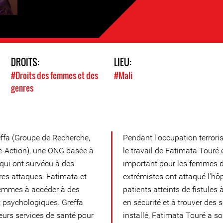
DROITS:
LIEU:
#Droits des femmes et des
#Mali
genres
effa (Groupe de Recherche,
Pendant l'occupation terrori
-Action), une ONG basée à
le travail de Fatimata Touré
qui ont survécu à des
important pour les femmes d
tres attaques. Fatimata et
extrémistes ont attaqué l'hôp
femmes à accéder à des
patients atteints de fistule
t psychologiques. Greffa
en sécurité et à trouver des s
leurs services de santé pour
installé, Fatimata Touré a so