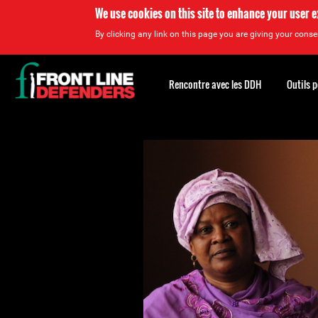
We use cookies on this site to enhance your user 
By clicking any link on this page you are giving your consen
Back
to
Rencontre avec les DDH
Outils 
top
Back
to
top