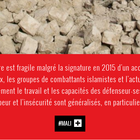
ire est fragile malgré la signature en 2015 d'un ac
x, les groupes de combattants islamistes et l'ac
vement le travail et les capacités des défenseur-s
peur et l'insécurité sont généralisés, en particuli
#MALI