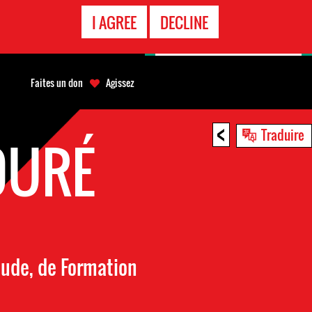
APPEL
I AGREE
DECLINE
D'URGENCE
Faites un don
Agissez
<
Traduire
OURÉ
tude, de Formation