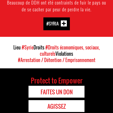
Beaucoup de DDH ont été contraints de fuir le pays ou
de se cacher par peur de perdre la vie.
#SYRIA
Lieu
#Syrie
Droits
#Droits économiques, sociaux,
culturels
Violations
#Arrestation / Détention / Emprisonnement
Protect to Empower
FAITES UN DON
AGISSEZ