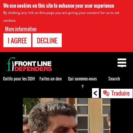
We use cookies on this site to enhance your user experience
By clicking any link on this page you are giving your consent for us to set
cookies.
More information
I AGREE
DECLINE
Back
to
top
Outils pour les DDH
Faites un don
Qui sommes-nous
Search
?
<
Back
Traduire
to
top