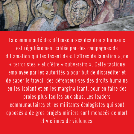
La communauté des défenseur·ses des droits humains
est régulièrement ciblée par des campagnes de
diffamation qui les taxent de « traîtres de la nation », de
« terroristes » et d’être « subversifs ». Cette tactique
employée par les autorités a pour but de discréditer et
de saper le travail des défenseur·ses des droits humains
en les isolant et en les marginalisant, pour en faire des
proies plus faciles aux abus. Les leaders
communautaires et les militants écologistes qui sont
opposés à de gros projets miniers sont menacés de mort
et victimes de violences.