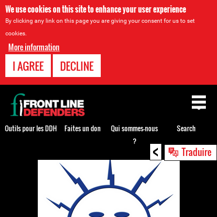
We use cookies on this site to enhance your user experience
By clicking any link on this page you are giving your consent for us to set
cookies.
More information
I AGREE
DECLINE
Back
to
top
Outils pour les DDH
Faites un don
Qui sommes-nous
Search
?
<
Back
Traduire
to
top