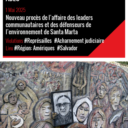
1 Mai 2025
Nouveau procès de l’affaire des leaders
communautaires et des défenseurs de
l’environnement de Santa Marta
Violations
#Représailles
#Acharnement judiciaire
Lieu
#Région: Amériques
#Salvador
#El
Salvador-
general-
context.jpg