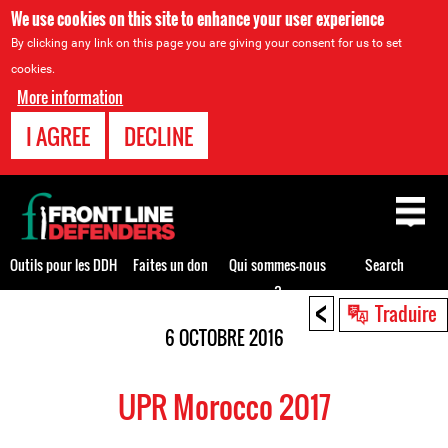
We use cookies on this site to enhance your user experience
By clicking any link on this page you are giving your consent for us to set
cookies.
More information
I AGREE
DECLINE
Back
to
top
Outils pour les DDH
Faites un don
Qui sommes-nous
Search
?
<
Back
Traduire
to
6 OCTOBRE 2016
top
UPR Morocco 2017