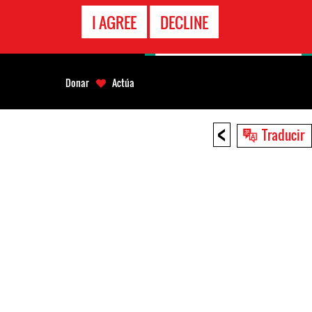
LÍNEA
I AGREE
DECLINE
EMERGENCIA
Donar
Actúa
<
Traducir