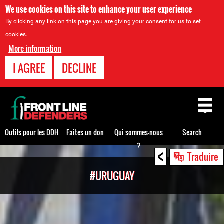
We use cookies on this site to enhance your user experience
By clicking any link on this page you are giving your consent for us to set
cookies.
More information
I AGREE
DECLINE
Back
to
top
Outils pour les DDH
Faites un don
Qui sommes-nous
Search
?
<
Back
Traduire
to
#URUGUAY
top