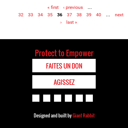
« first
‹ previous
…
Pages
32
33
34
35
36
37
38
39
40
…
next
›
last »
Protect to Empower
FAITES UN DON
AGISSEZ
Designed and built by
Giant Rabbit