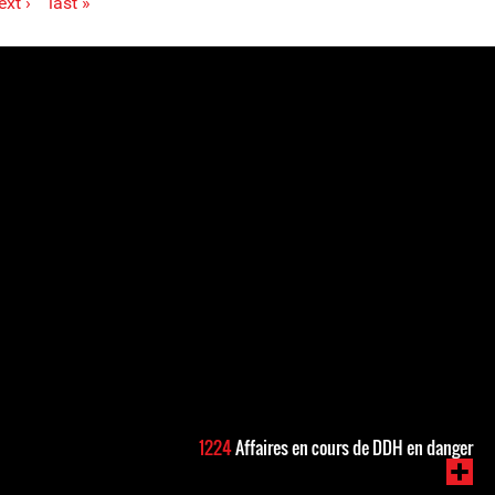
ext ›
last »
1224
Affaires en cours de DDH en danger