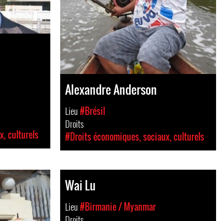
Alexandre Anderson
Lieu
#Brésil
Droits
, culturels
#Droits économiques, sociaux, culturels
Wai Lu
Lieu
#Birmanie / Myanmar
Droits