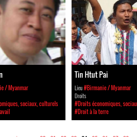
n
Tin Htut Pai
ie / Myanmar
Lieu
#Birmanie / Myanmar
Droits
omiques, sociaux, culturels
#Droits économiques, sociaux
avail
#Droit à la terre