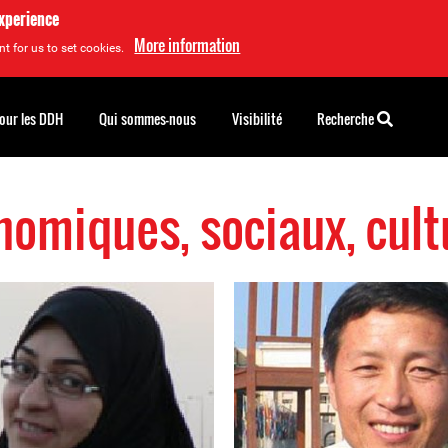
experience
More information
t for us to set cookies.
pour les DDH
Qui sommes-nous
Visibilité
Recherche
nomiques, sociaux, cul