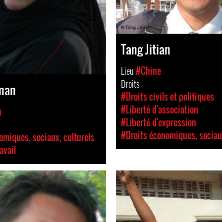
Tang Jitian
Lieu
#Chine
Droits
lman
#Droits civils et politiques
#Liberté d'association
n
#Liberté d'expression
#Droits économiques, sociaux
omiques, sociaux, culturels
avail