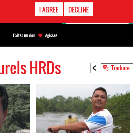
APPEL
I AGREE
DECLINE
D'URGENCE
Faites un don
Agissez
turels HRDs
<
Traduire