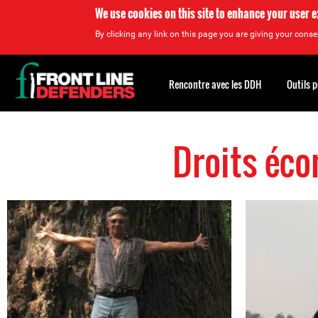
We use cookies on this site to enhance your user 
By clicking any link on this page you are giving your consen
Back
to
Rencontre avec les DDH
Outils 
top
Droits éco
Back
to
top