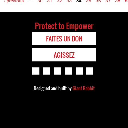
‹ previous
…
30
31
32
33
34
35
36
37
38
n
Protect to Empower
FAITES UN DON
AGISSEZ
Designed and built by
Giant Rabbit