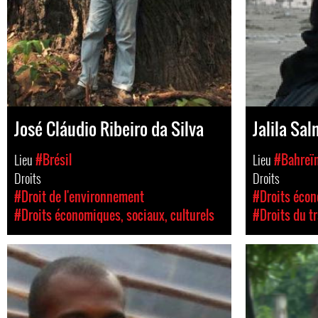
José Cláudio Ribeiro da Silva
Jalila Sa
Lieu
#Brésil
Lieu
#Bahreï
Droits
Droits
#Droit de l'environnement
#Droits écon
#Droits économiques, sociaux, culturels
#Droits du tr