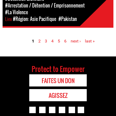
#Arrestation / Détention / Emprisonnement
#La Violence
Lieu
#Région: Asie Pacifique
#Pakistan
1
2
3
4
5
6
next ›
last »
Pages
Protect to Empower
FAITES UN DON
AGISSEZ