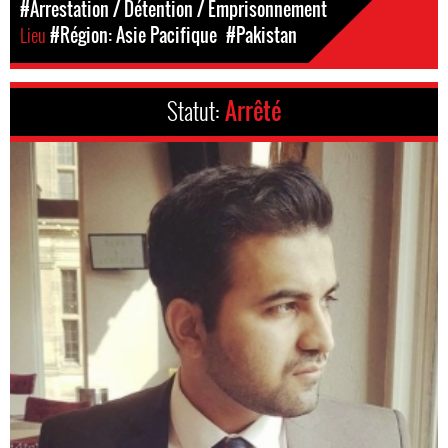
#Arrestation / Détention / Emprisonnement
Lieu
#Région: Asie Pacifique
#Pakistan
Statut:
Arrêté