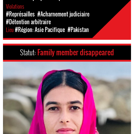
Violations
#Représailles
#Acharnement judiciaire
#Détention arbitraire
Lieu
#Région: Asie Pacifique
#Pakistan
Statut:
Family member disappeared