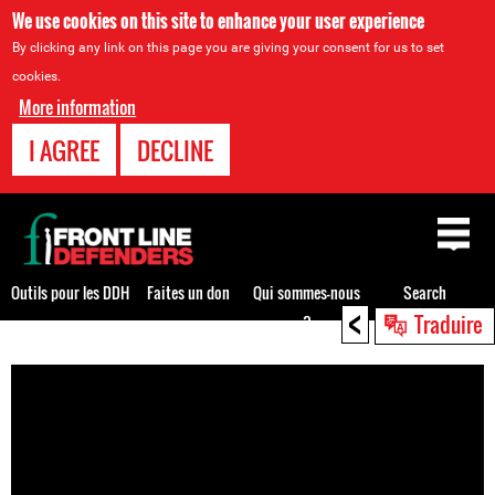
We use cookies on this site to enhance your user experience
By clicking any link on this page you are giving your consent for us to set
cookies.
More information
I AGREE
DECLINE
Back
to
top
Outils pour les DDH
Faites un don
Qui sommes-nous
Search
<
Traduire
?
Back
to
top