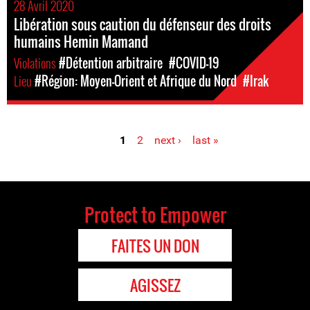
28 Avril 2020
Libération sous caution du défenseur des droits
humains Hemin Mamand
Violations
#Détention arbitraire
#COVID-19
Lieu
#Région: Moyen-Orient et Afrique du Nord
#Irak
1
2
next ›
last »
Pages
Protect to Empower
FAITES UN DON
AGISSEZ