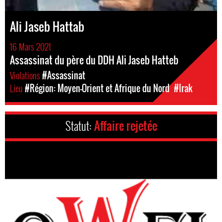
Ali Jaseb Hattab
16 Mars 2021
Assassinat du père du DDH Ali Jaseb Hatteb
Violations
#Assassinat
Lieu
#Région: Moyen-Orient et Afrique du Nord
#Irak
Statut:
Affaire rejetée