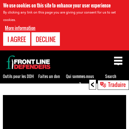
We use cookies on this site to enhance your user experience
By clicking any link on this page you are giving your consent for us to set
cookies.
More information
I AGREE
DECLINE
Back
to
top
Outils pour les DDH
Faites un don
Qui sommes-nous
Search
<
Traduire
?
Back
to
top