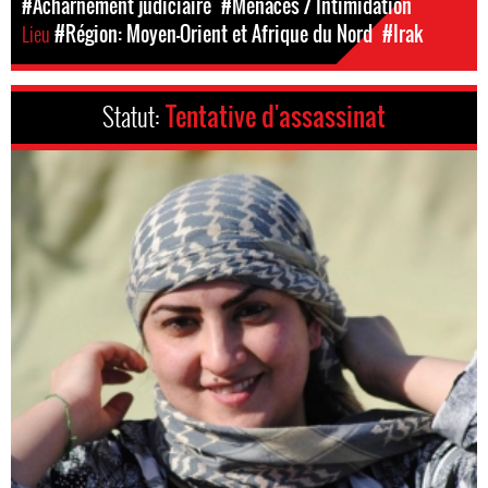
#Acharnement judiciaire
#Menaces / Intimidation
Lieu
#Région: Moyen-Orient et Afrique du Nord
#Irak
Statut:
Tentative d'assassinat