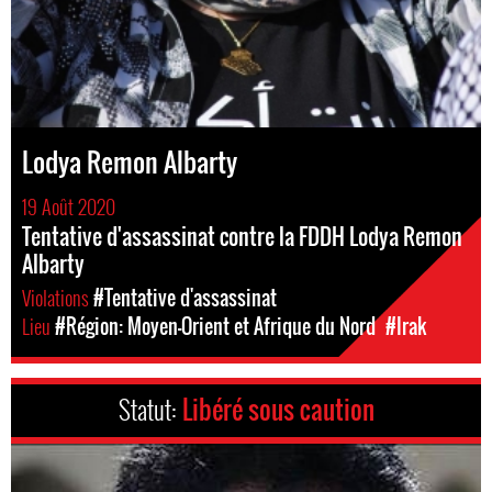
Lodya Remon Albarty
19 Août 2020
Tentative d'assassinat contre la FDDH Lodya Remon
Albarty
Violations
#Tentative d'assassinat
Lieu
#Région: Moyen-Orient et Afrique du Nord
#Irak
Statut:
Libéré sous caution