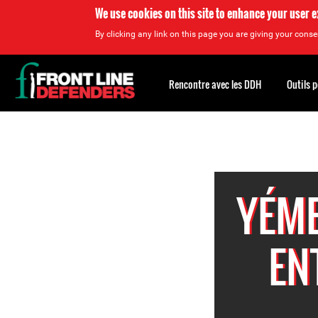
We use cookies on this site to enhance your user 
By clicking any link on this page you are giving your consen
Back
to
Rencontre avec les DDH
Outils 
top
Back
to
top
YÉME
EN