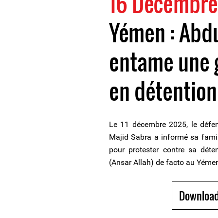
16 Décembre
Yémen : Abdu
entame une g
en détention
Le 11 décembre 2025, le défen
Majid Sabra a informé sa famil
pour protester contre sa déten
(Ansar Allah) de facto au Yéme
Download