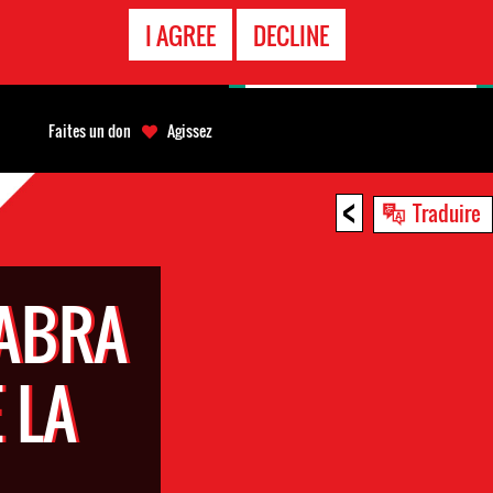
APPEL
I AGREE
DECLINE
D'URGENCE
Faites un don
Agissez
<
Traduire
SABRA
 LA
N