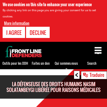
We use cookies on this site to enhance your user experience
By clicking any link on this page you are giving your consent for us to set
cookies.
More information
I AGREE
DECLINE
Back
to
top
Outils pour les DDH
Faites un don
Qui sommes-nous
Search
?
<
Back
Traduire
to
LA DÉFENSEUSE DES DROITS HUMAINS NASIM
top
SOLATANBEYGI LIBÉRÉE POUR RAISONS MÉDICALES