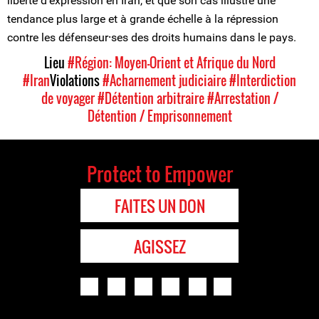
liberté d’expression en Iran, et que son cas illustre une
tendance plus large et à grande échelle à la répression
contre les défenseur⸱ses des droits humains dans le pays.
Lieu
#Région: Moyen-Orient et Afrique du Nord
#Iran
Violations
#Acharnement judiciaire
#Interdiction
de voyager
#Détention arbitraire
#Arrestation /
Détention / Emprisonnement
Protect to Empower
FAITES UN DON
AGISSEZ