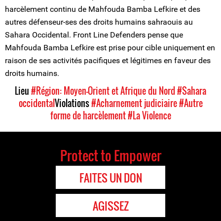
harcèlement continu de Mahfouda Bamba Lefkire et des
autres défenseur-ses des droits humains sahraouis au
Sahara Occidental. Front Line Defenders pense que
Mahfouda Bamba Lefkire est prise pour cible uniquement en
raison de ses activités pacifiques et légitimes en faveur des
droits humains.
Lieu
#Région: Moyen-Orient et Afrique du Nord
#Sahara
occidental
Violations
#Acharnement judiciaire
#Autre
forme de harcèlement
#La Violence
Protect to Empower
FAITES UN DON
AGISSEZ