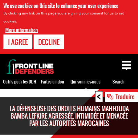
We use cookies on this site to enhance your user experience
By clicking any link on this page you are giving your consent for us to set
cookies.
More information
I AGREE
DECLINE
Back
to
top
Outils pour les DDH
Faites un don
Qui sommes-nous
Search
?
<
Back
Traduire
to
LA DÉFENSEUSE DES DROITS HUMAINS MAHFOUDA
top
BAMBA LEFKIRE AGRESSÉE, INTIMIDÉE ET MENACÉE
PAR LES AUTORITÉS MAROCAINES