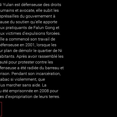
i Yulan est défenseuse des droits
umains et avocate, elle subit les
eprésailles du gouvernement à
ause du soutien qu'elle apporte
ux pratiquants de Falun Gong et
ux victimes d'expulsions forcées.
lle a commencé son travail de
éfenseuse en 2001, lorsque les
r plan de démolir le quartier de Ni
habitants. Après avoir rassemblé les
é pour protester contre les
éfenseuse a été radiée du barreau et
ison. Pendant son incarcération,
tabac si violemment, que
lus marcher sans aide. La
u été emprisonnée en 2008 pour
s d'expropriation de leurs terres.