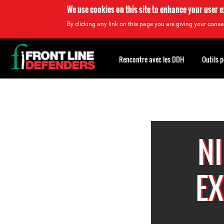
We use cookies on this site to enhance your user 
By clicking any link on this page you are giving your consen
Back
to
Rencontre avec les DDH
Outils 
top
Back
to
top
NI
EX