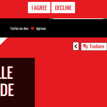
APPEL
I AGREE
DECLINE
D'URGENCE
Faites un don
Agissez
<
Traduire
LLE
 DE