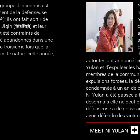
n groupe d'inconnus est
N
ement de la défenseuse
h
ils ont fait sortir de
r
g Jiqin (董继勤) et leur
c
t été contraints de
a
été abandonnés dans une
a
la troisième fois que la
E
 cette nature cette année,
d
autorités ont annoncé leu
Yulan et d'expulser les 
membres de la communaut
expulsions forcées, la d
condamnée à un an de pr
Ni Yulan a été passée à 
désormais elle ne peut p
défenseuse a de nouvea
avoir défendu des victime
MEET NI YULAN