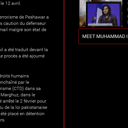
e 12 avril.
i-terrorisme de Peshawar a
us caution du défenseur
ail malgré son état de
MEET MUHAMMAD I
 a été traduit devant la
Le procès a été ajourné
 droits humains
chaîné par le
rorisme (CTD) dans sa
e Marghuz, dans le
 arrêté le 2 février pour
tu de la loi pakistanaise
 a été placé en détention
rs.