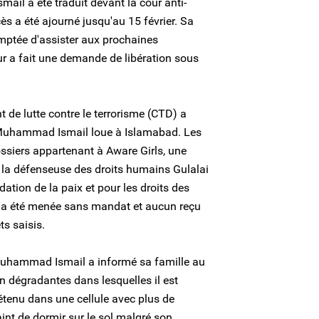
ail a été traduit devant la cour anti-
s a été ajourné jusqu'au 15 février. Sa
emptée d'assister aux prochaines
r a fait une demande de libération sous
t de lutte contre le terrorisme (CTD) a
 Muhammad Ismail loue à Islamabad. Les
ssiers appartenant à Aware Girls, une
, la défenseuse des droits humains Gulalai
idation de la paix et pour les droits des
 a été menée sans mandat et aucun reçu
ts saisis.
Muhammad Ismail a informé sa famille au
n dégradantes dans lesquelles il est
tenu dans une cellule avec plus de
aint de dormir sur le sol malgré son