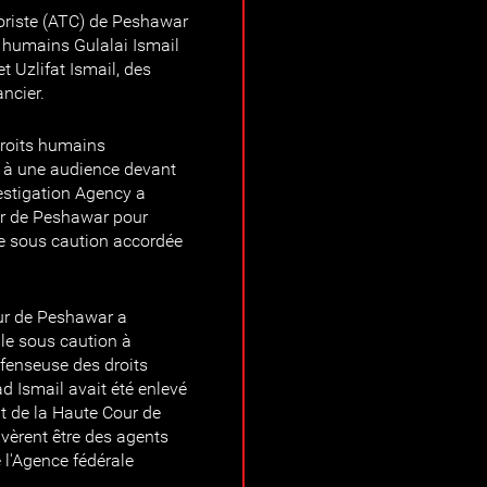
erroriste (ATC) de Peshawar
s humains Gulalai Ismail
 Uzlifat Ismail, des
ncier.
droits humains
à une audience devant
vestigation Agency a
ur de Peshawar pour
le sous caution accordée
.
ur de Peshawar a
lle sous caution à
fenseuse des droits
 Ismail avait été enlevé
it de la Haute Cour de
vèrent être des agents
 l'Agence fédérale