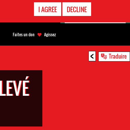
APPEL
I AGREE
DECLINE
D'URGENCE
Faites un don
Agissez
<
Traduire
LEVÉ