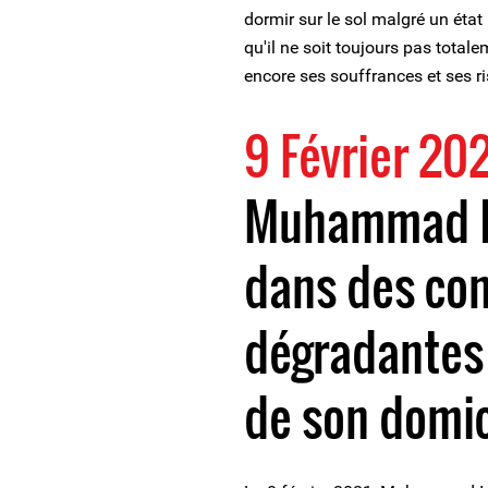
dormir sur le sol malgré un état
qu'il ne soit toujours pas tota
encore ses souffrances et ses r
9 Février 20
Muhammad I
dans des con
dégradantes 
de son domic