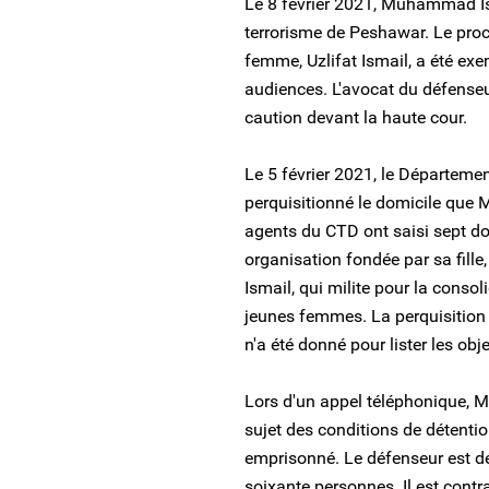
Le 8 février 2021, Muhammad Ism
terrorisme de Peshawar. Le procè
femme, Uzlifat Ismail, a été ex
audiences. L'avocat du défenseu
caution devant la haute cour.
Le 5 février 2021, le Départemen
perquisitionné le domicile que
agents du CTD ont saisi sept do
organisation fondée par sa fille
Ismail, qui milite pour la consol
jeunes femmes. La perquisition
n'a été donné pour lister les obje
Lors d'un appel téléphonique, 
sujet des conditions de détentio
emprisonné. Le défenseur est dé
soixante personnes. Il est contr