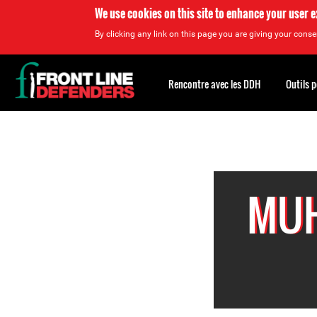
We use cookies on this site to enhance your user 
By clicking any link on this page you are giving your consen
Back
to
Rencontre avec les DDH
Outils 
top
Back
to
top
MUH