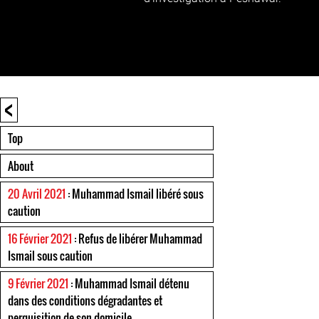
<
Top
About
20 Avril 2021
: Muhammad Ismail libéré sous
caution
16 Février 2021
: Refus de libérer Muhammad
Ismail sous caution
9 Février 2021
: Muhammad Ismail détenu
dans des conditions dégradantes et
perquisition de son domicile