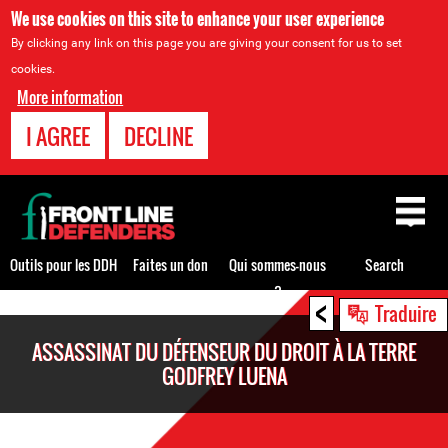
We use cookies on this site to enhance your user experience
By clicking any link on this page you are giving your consent for us to set
cookies.
More information
I AGREE
DECLINE
Back
to
top
Outils pour les DDH
Faites un don
Qui sommes-nous
Search
?
<
Back
Traduire
to
ASSASSINAT DU DÉFENSEUR DU DROIT À LA TERRE
top
GODFREY LUENA