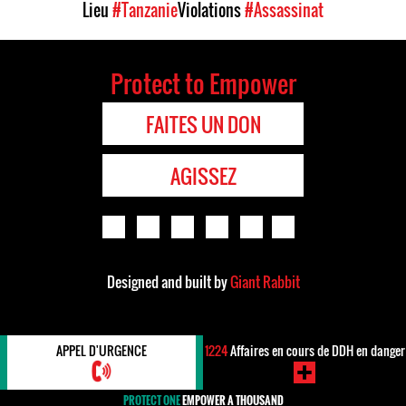
Lieu
#Tanzanie
Violations
#Assassinat
Protect to Empower
FAITES UN DON
AGISSEZ
Designed and built by
Giant Rabbit
APPEL D'URGENCE
1224
Affaires en cours de DDH en danger
PROTECT ONE
EMPOWER A THOUSAND