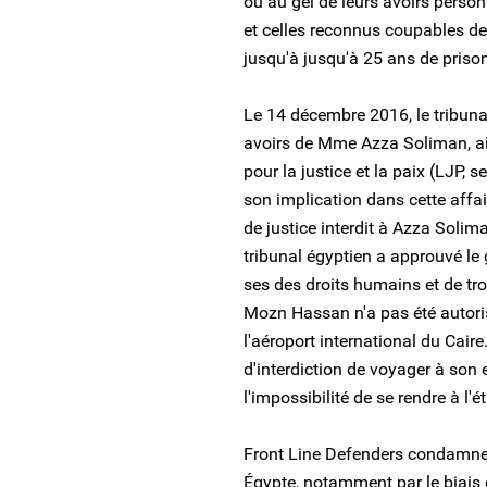
ou au gel de leurs avoirs perso
et celles reconnus coupables de
jusqu'à jusqu'à 25 ans de prison
Le 14 décembre 2016, le tribunal
avoirs de Mme Azza Soliman, ai
pour la justice et la paix (LJP, 
son implication dans cette affa
de justice interdit à Azza Soli
tribunal égyptien a approuvé le
ses des droits humains et de tr
Mozn Hassan n'a pas été autori
l'aéroport international du Caire.
d'interdiction de voyager à son 
l'impossibilité de se rendre à l'é
Front Line Defenders condamne l
Égypte, notamment par le biais d