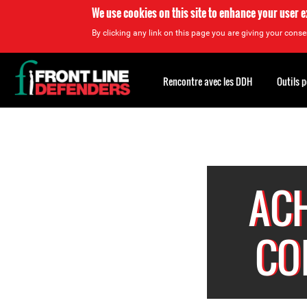
We use cookies on this site to enhance your user 
By clicking any link on this page you are giving your consen
Back
to
Rencontre avec les DDH
Outils 
top
Back
to
top
ACH
CO