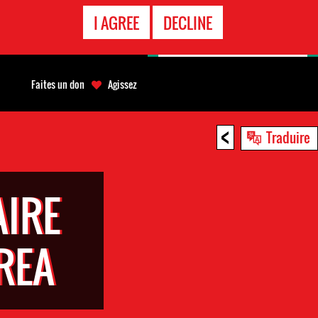
APPEL
I AGREE
DECLINE
D'URGENCE
Faites un don
Agissez
<
Traduire
AIRE
REA