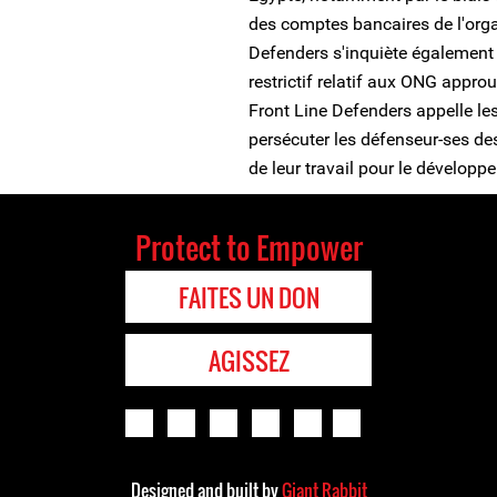
des comptes bancaires de l'organ
Defenders s'inquiète également 
restrictif relatif aux ONG appro
Front Line Defenders appelle le
persécuter les défenseur-ses des 
de leur travail pour le développe
Protect to Empower
FAITES UN DON
AGISSEZ
Designed and built by
Giant Rabbit