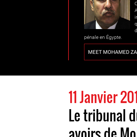
O
i
q
d
pénale en Égypte.
MEET MOHAMED ZA
11 Janvier 20
Le tribunal d
avoirs de Mo