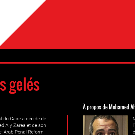
s gelés
À propos de Mohamed Al
al du Caire a décidé de
M
d Aly Zarea et de son
l
e, Arab Penal Reform
p