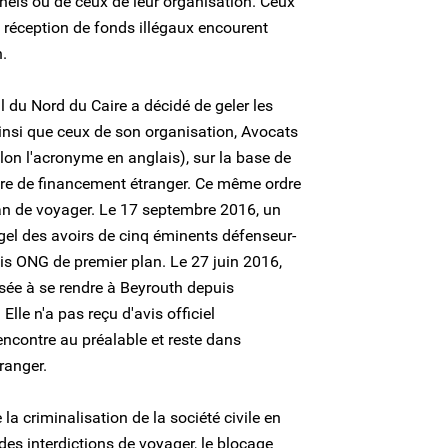
nnels ou de ceux de leur organisation. Ceux
 réception de fonds illégaux encourent
.
 du Nord du Caire a décidé de geler les
nsi que ceux de son organisation, Avocats
selon l'acronyme en anglais), sur la base de
ire de financement étranger. Ce même ordre
man de voyager. Le 17 septembre 2016, un
 gel des avoirs de cinq éminents défenseur-
ois ONG de premier plan. Le 27 juin 2016,
sée à se rendre à Beyrouth depuis
 Elle n'a pas reçu d'avis officiel
encontre au préalable et reste dans
tranger.
a criminalisation de la société civile en
es interdictions de voyager, le blocage