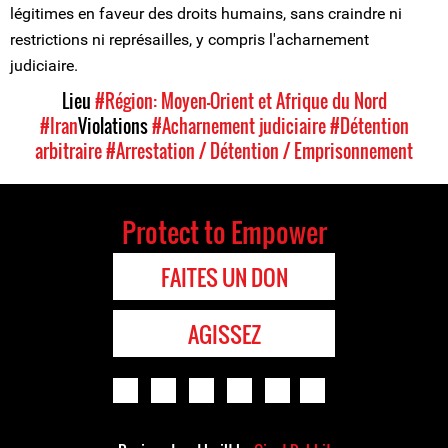
légitimes en faveur des droits humains, sans craindre ni
restrictions ni représailles, y compris l'acharnement
judiciaire.
Lieu
#Région: Moyen-Orient et Afrique du Nord
#Iran
Violations
#Acharnement judiciaire
#Détention
arbitraire
#Arrestation / Détention / Emprisonnement
Protect to Empower
FAITES UN DON
AGISSEZ