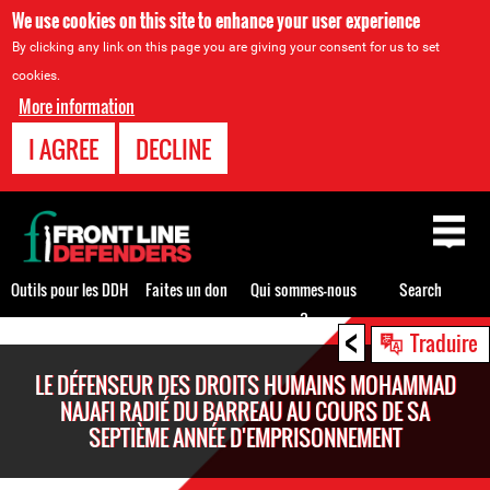
We use cookies on this site to enhance your user experience
By clicking any link on this page you are giving your consent for us to set
cookies.
More information
I AGREE
DECLINE
Back
to
top
Outils pour les DDH
Faites un don
Qui sommes-nous
Search
?
<
Back
Traduire
to
LE DÉFENSEUR DES DROITS HUMAINS MOHAMMAD
top
NAJAFI RADIÉ DU BARREAU AU COURS DE SA
SEPTIÈME ANNÉE D'EMPRISONNEMENT