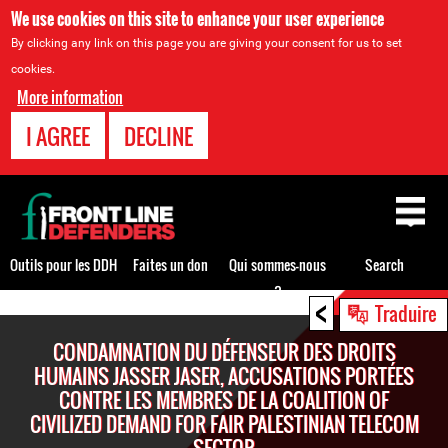
We use cookies on this site to enhance your user experience
By clicking any link on this page you are giving your consent for us to set
cookies.
More information
I AGREE
DECLINE
Back
to
top
Outils pour les DDH
Faites un don
Qui sommes-nous
Search
?
<
Back
Traduire
to
CONDAMNATION DU DÉFENSEUR DES DROITS
top
HUMAINS JASSER JASER, ACCUSATIONS PORTÉES
CONTRE LES MEMBRES DE LA COALITION OF
CIVILIZED DEMAND FOR FAIR PALESTINIAN TELECOM