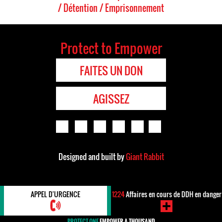
/ Détention / Emprisonnement
Protect to Empower
FAITES UN DON
AGISSEZ
Designed and built by
Giant Rabbit
APPEL D'URGENCE
1224
Affaires en cours de DDH en danger
PROTECT ONE
EMPOWER A THOUSAND