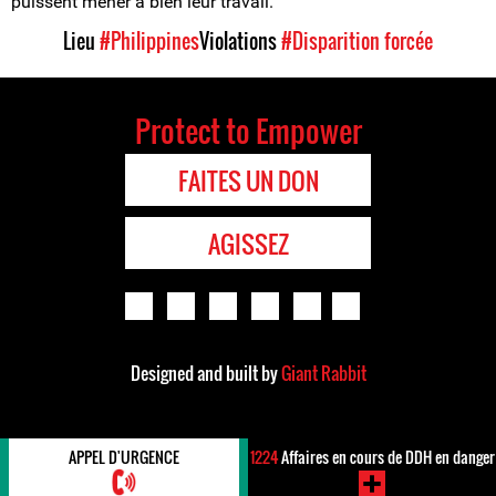
puissent mener à bien leur travail.
Lieu
#Philippines
Violations
#Disparition forcée
Protect to Empower
FAITES UN DON
AGISSEZ
Designed and built by
Giant Rabbit
APPEL D'URGENCE
1224
Affaires en cours de DDH en danger