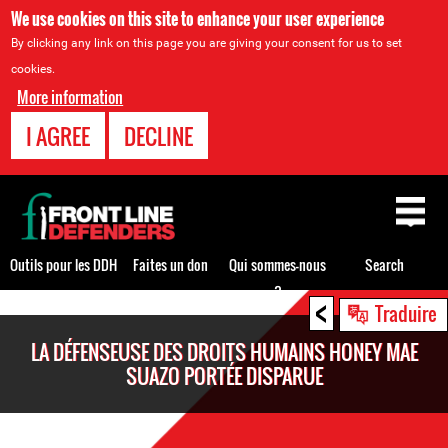
We use cookies on this site to enhance your user experience
By clicking any link on this page you are giving your consent for us to set
cookies.
More information
I AGREE
DECLINE
Back
to
top
Outils pour les DDH
Faites un don
Qui sommes-nous
Search
?
<
Back
Traduire
to
LA DÉFENSEUSE DES DROITS HUMAINS HONEY MAE
top
SUAZO PORTÉE DISPARUE