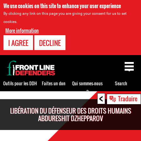
We use cookies on this site to enhance your user experience
By clicking any link on this page you are giving your consent for us to set
cookies.
More information
I AGREE
DECLINE
Back
to
top
Outils pour les DDH
Faites un don
Qui sommes-nous
Search
?
<
Back
Traduire
to
LIBÉRATION DU DÉFENSEUR DES DROITS HUMAINS
top
ABDURESHIT DZHEPPAROV