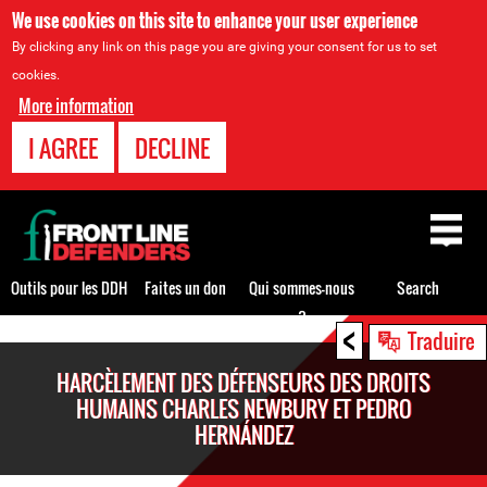
We use cookies on this site to enhance your user experience
By clicking any link on this page you are giving your consent for us to set
cookies.
More information
I AGREE
DECLINE
Back
to
top
Outils pour les DDH
Faites un don
Qui sommes-nous
Search
?
<
Back
Traduire
to
HARCÈLEMENT DES DÉFENSEURS DES DROITS
top
HUMAINS CHARLES NEWBURY ET PEDRO
HERNÁNDEZ