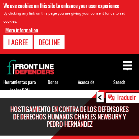
We use cookies on this site to enhance your user experience
By clicking any link on this page you are giving your consent for us to set
cookies.
More information
I AGREE
DECLINE
Back
to
top
Herramientas para
Donar
Acerca de
Search
los/as DDH
<
Back
Traducir
to
HOSTIGAMIENTO EN CONTRA DE LOS DEFENSORES
top
DE DERECHOS HUMANOS CHARLES NEWBURY Y
PEDRO HERNÁNDEZ