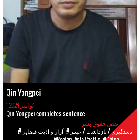
Qin Yongpei
1 نُوامبر 2024
Qin Yongpei completes sentence
موارد نقض حقوق بشر
#دستگیری / بازداشت / حبس
#آزار و اذیت قضایی
مکان
#China
#Region: Asia Pacific