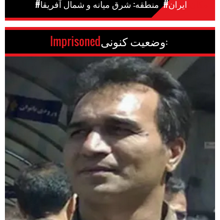
مکان
#ایران
#منطقه: شرق میانه و شمال آفریقا
وضعیت کنونی:
Imprisoned