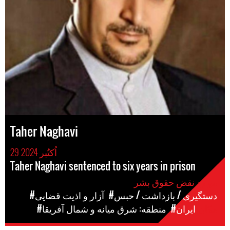
Taher Naghavi
29 اُکتُبر 2024
Taher Naghavi sentenced to six years in prison
موارد نقض حقوق بشر
#دستگیری / بازداشت / حبس
#آزار و اذیت قضایی
مکان
#ایران
#منطقه: شرق میانه و شمال آفریقا