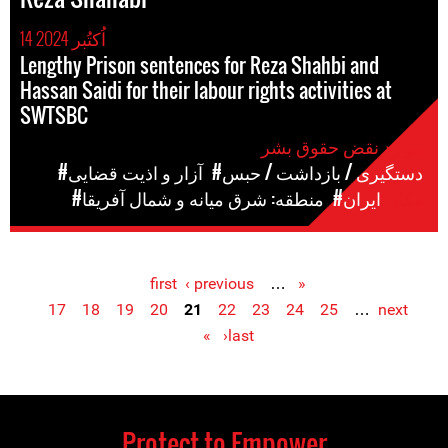
14 اُکتُبر 2024
Lengthy Prison sentences for Reza Shahbi and
Hassan Saidi for their labour rights activities at
SWTSBC
موارد نقض حقوق بشر
#دستگیری / بازداشت / حبس
#آزار و اذیت قضایی
مکان
#ایران
#منطقه: شرق میانه و شمال آفریقا
‹ previous
…
« first
Pages
17
18
19
20
21
22
23
24
25
…
next
›
last »
Protect to Empower