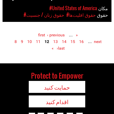
مکان
#United States of America
حقوق
#حقوق اقلیت‌ها
#حقوق زنان / جنسیت
‹ previous
…
« first
Pages
8
9
10
11
12
13
14
15
16
…
next
›
last »
Protect to Empower
حمایت کنید
اقدام کنید