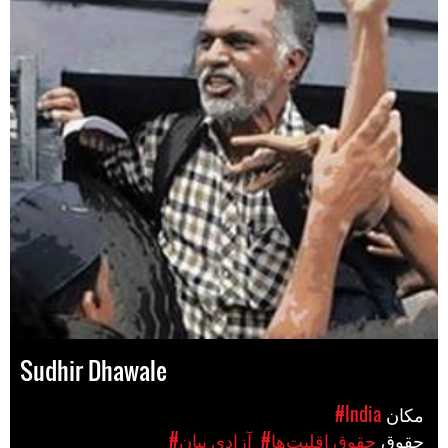
Sudhir Dhawale
مکان
#India
حقوق
#حقوق اقلیت‌ها
#آزادی بیان